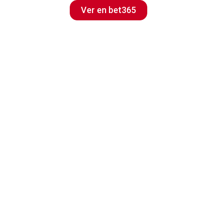
Ver en bet365