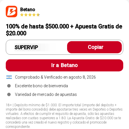
Betano
100% de hasta $500.000 + Apuesta Gratis de
$20.000
Copiar
Ir a
Betano
Comprobado & Verificado en agosto 8, 2026
Excelente bono de bienvenida
Variedad de mercado de apuestas
18+ | Depósito mínimo de $1.000. El importe total (importe del depósito +
importe del bono concedido) debe apostarse tres veces en Deportes o Deportes
virtuales. A efectos de cumplir el requisito de apuesta, sólo las apuestas
realizadas con cuotas superiores a 1.80. La Apuesta Gratis de $20.000 se te
concederá una vez creado el nuevo registro y colocado el promocode
correspondiente.